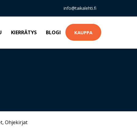
info@taikalehti.fi
U
KIERRÄTYS
BLOGI
KAUPPA
t
,
Ohjekirjat