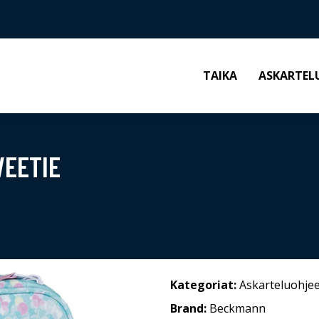
TAIKA
ASKARTEL
WEETIE
Kategoriat:
Askarteluohjee
Brand:
Beckmann