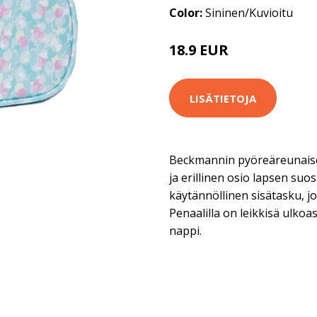
Color:
Sininen/Kuvioitu
18.9 EUR
LISÄTIETOJA
Beckmannin pyöreäreunaises
ja erillinen osio lapsen suo
käytännöllinen sisätasku, jo
Penaalilla on leikkisä ulkoa
nappi.