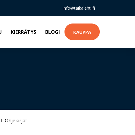
info@taikalehti.fi
U
KIERRÄTYS
BLOGI
KAUPPA
t
,
Ohjekirjat