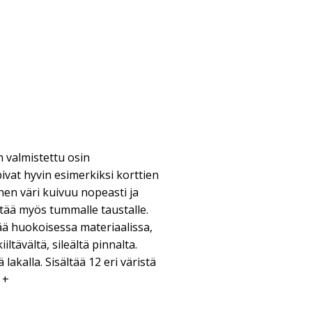
n valmistettu osin
ivat hyvin esimerkiksi korttien
nen väri kuivuu nopeasti ja
irtää myös tummalle taustalle.
ää huokoisessa materiaalissa,
iltävältä, sileältä pinnalta.
ä lakalla. Sisältää 12 eri väristä
 +