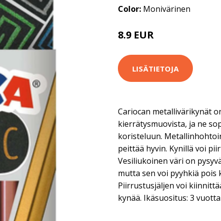
Color:
Monivärinen
8.9 EUR
LISÄTIETOJA
Cariocan metallivärikynät o
kierrätysmuovista, ja ne sop
koristeluun. Metallinhohtoi
peittää hyvin. Kynillä voi pi
Vesiliukoinen väri on pysyv
mutta sen voi pyyhkiä pois ki
Piirrustusjäljen voi kiinnittä
kynää. Ikäsuositus: 3 vuotta