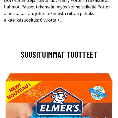
Dotz-timantteja, joista luot Harry Potterin rakastetut
hahmot. Pääset tekemään myös kolme veikeää Potter-
aiheista tarraa, joten tekemistä riittää pitkäksi
aikaa!Ikäsuositus: 8 vuotta +.
SUOSITUIMMAT TUOTTEET