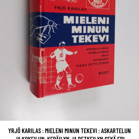
YRJÖ KARILAS : MIELENI MINUN TEKEVI : ASKARTELUN
JA KOKEILUN, KERÄILYN JA RETKEILYN SEKÄ ERI