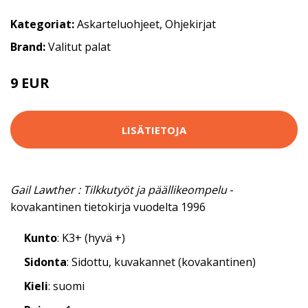
Kategoriat:
Askarteluohjeet
,
Ohjekirjat
Brand:
Valitut palat
9 EUR
10 EUR
LISÄTIETOJA
Gail Lawther : Tilkkutyöt ja päällikeompelu
-
kovakantinen tietokirja vuodelta 1996
Kunto
: K3+ (hyvä +)
Sidonta
: Sidottu, kuvakannet (kovakantinen)
Kieli
: suomi