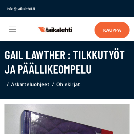
info@taikalehti.fi
KAUPPA
GAIL LAWTHER : TILKKUTYÖT
JA PÄÄLLIKEOMPELU
Askarteluohjeet
Ohjekirjat