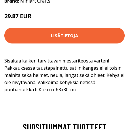
Brand:
Miniart Crafts
29.87 EUR
48.9 EUR
LISÄTIETOJA
Sisältää kaiken tarvittavan mestariteosta varten!
Pakkauksessa taustapainettu satiinikangas ellei toisin
mainita sekä helmet, neula, langat sekä ohjeet. Kehys ei
ole myytävänä. Valikoima kehyksiä netissä
puuhanurkka.fi Koko n. 63x30 cm.
SUOSITUIMMAT TUOTTEET