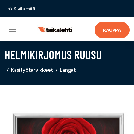
info@taikalehti.fi
KAUPPA
HELMIKIRJOMUS RUUSU
Käsityötarvikkeet
Langat