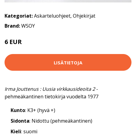
Kategoriat:
Askarteluohjeet
,
Ohjekirjat
Brand:
WSOY
6 EUR
LISÄTIETOJA
Irma Jouttenus : Uusia virkkausideoita 2
-
pehmeäkantinen tietokirja vuodelta 1977
Kunto
: K3+ (hyvä +)
Sidonta
: Nidottu (pehmeäkantinen)
Kieli
: suomi