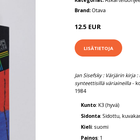
Kategoriat:
Askarteluohjee
Brand:
Otava
12.5 EUR
LISÄTIETOJA
Jan Sisefsky : Värjärin kirja :
synteettisillä väriaineilla
- k
1984
Kunto
: K3 (hyvä)
Sidonta
: Sidottu, kuvak
Kieli
: suomi
Painos
: 1