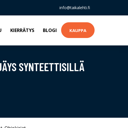
info@taikalehti.fi
U
KIERRÄTYS
BLOGI
KAUPPA
RJÄYS SYNTEETTISILLÄ