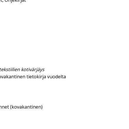
t
,
Ohjekirjat
 tekstiilien kotivärjäys
ovakantinen tietokirja vuodelta
annet (kovakantinen)