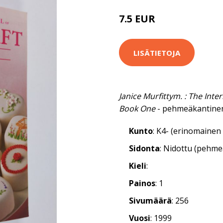
7.5 EUR
LISÄTIETOJA
Janice Murfittym. : The Inte
Book One
- pehmeäkantinen 
Kunto
: K4- (erinomainen 
Sidonta
: Nidottu (pehm
Kieli
:
Painos
: 1
Sivumäärä
: 256
Vuosi
: 1999