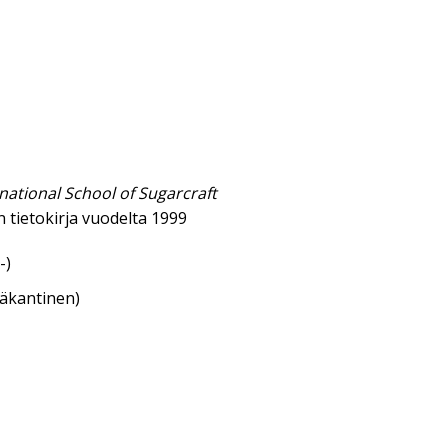
rnational School of Sugarcraft
tietokirja vuodelta 1999
-)
eäkantinen)