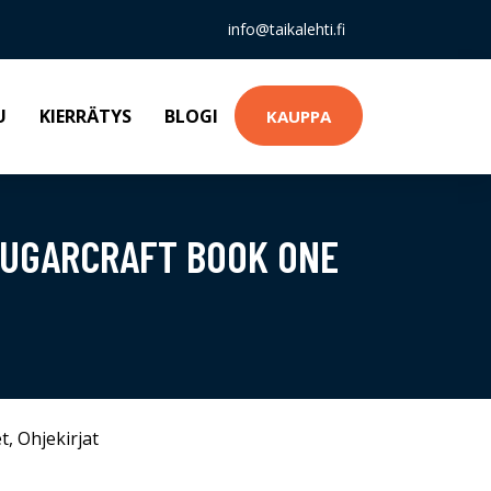
info@taikalehti.fi
U
KIERRÄTYS
BLOGI
KAUPPA
 SUGARCRAFT BOOK ONE
t
,
Ohjekirjat