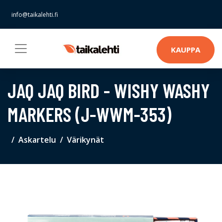
info@taikalehti.fi
KAUPPA
JAQ JAQ BIRD - WISHY WASHY
MARKERS (J-WWM-353)
Askartelu
Värikynät