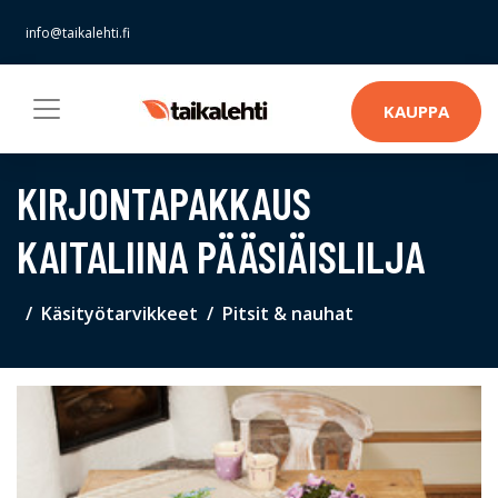
info@taikalehti.fi
KAUPPA
KIRJONTAPAKKAUS
KAITALIINA PÄÄSIÄISLILJA
Käsityötarvikkeet
Pitsit & nauhat