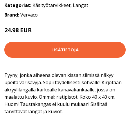
Kategoriat:
Käsityötarvikkeet
,
Langat
Brand:
Vervaco
24.98 EUR
48.9 EUR
LISÄTIETOJA
Tyyny, jonka aiheena olevan kissan silmissä näkyy
upeita värisävyjä. Sopii täydellisesti sohvalle! Kirjotaan
akryylilangalla karkealle kanavakankaalle, jossa on
maalattu kuvio. Ommel: ristipistot. Koko 40 x 40 cm.
Huom! Taustakangas ei kuulu mukaan! Sisältää
tarvittavat langat ja kuviot.