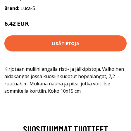
Brand:
Luca-S
6.42 EUR
6.9 EUR
LISÄTIETOJA
Kirjotaan muliinilangalla risti- ja jällkipistoja. Valkoinen
aidakangas jossa kuosiinkudotut hopealangat, 7,2
ruutua/cm. Mukana nauha ja pitsi, jotka voit itse
sommitella korttiin. Koko 10x15 cm.
SUOSITUIMMAT TUOTTEET