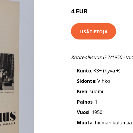
4 EUR
LISÄTIETOJA
Kotiteollisuus 6-7/1950
- vu
Kunto
: K3+ (hyvä +)
Sidonta
: Vihko
Kieli
: suomi
Painos
: 1
Vuosi
: 1950
Muuta
: hieman kulumaa