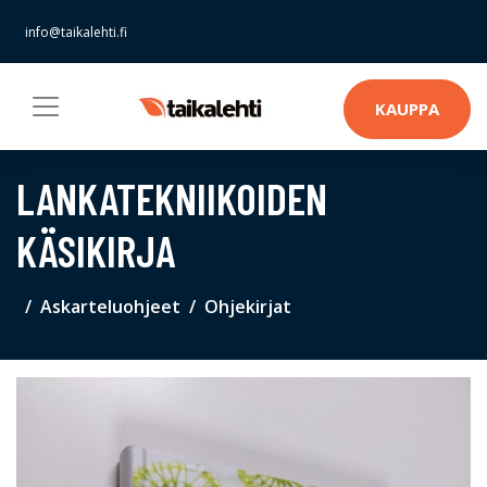
info@taikalehti.fi
KAUPPA
LANKATEKNIIKOIDEN
KÄSIKIRJA
Askarteluohjeet
Ohjekirjat