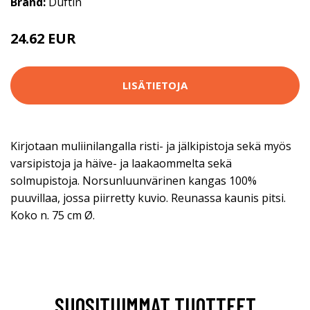
Brand:
Duftin
24.62 EUR
43.9 EUR
LISÄTIETOJA
Kirjotaan muliinilangalla risti- ja jälkipistoja sekä myös
varsipistoja ja häive- ja laakaommelta sekä
solmupistoja. Norsunluunvärinen kangas 100%
puuvillaa, jossa piirretty kuvio. Reunassa kaunis pitsi.
Koko n. 75 cm Ø.
SUOSITUIMMAT TUOTTEET