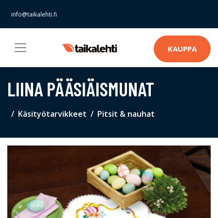
info@taikalehti.fi
KAUPPA
LIINA PÄÄSIÄISMUNAT
Käsityötarvikkeet
Pitsit & nauhat