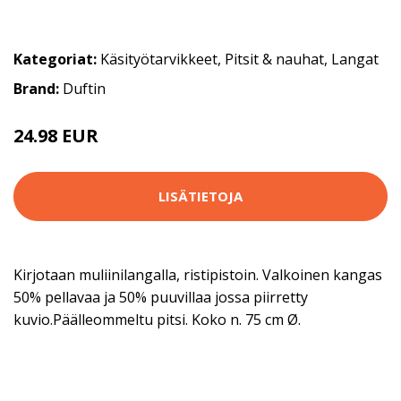
Kategoriat:
Käsityötarvikkeet
,
Pitsit & nauhat
,
Langat
Brand:
Duftin
24.98 EUR
48.9 EUR
LISÄTIETOJA
Kirjotaan muliinilangalla, ristipistoin. Valkoinen kangas
50% pellavaa ja 50% puuvillaa jossa piirretty
kuvio.Päälleommeltu pitsi. Koko n. 75 cm Ø.