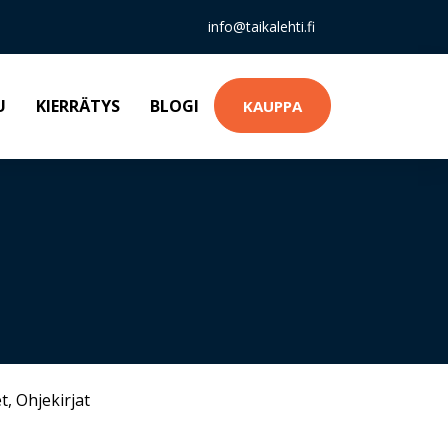
info@taikalehti.fi
U
KIERRÄTYS
BLOGI
KAUPPA
t
,
Ohjekirjat