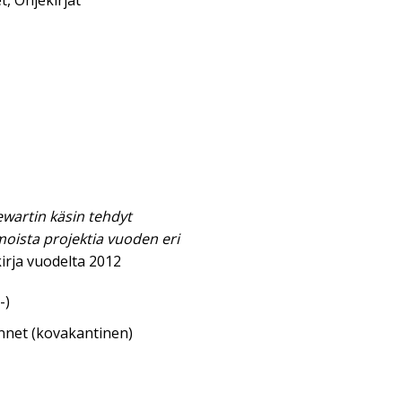
t
,
Ohjekirjat
wartin käsin tehdyt
moista projektia vuoden eri
irja vuodelta 2012
-)
annet (kovakantinen)