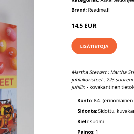
Kategoriat:
Askarteluohjee
Brand:
Readme.fi
14.5 EUR
LISÄTIETOJA
Martha Stewart : Martha Ste
juhlakoristeet : 225 suuren
juhliin
- kovakantinen tietok
Kunto
: K4- (erinomainen 
Sidonta
: Sidottu, kuvak
Kieli
: suomi
Painos
: 1