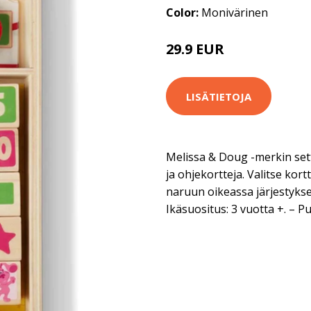
Color:
Monivärinen
29.9 EUR
LISÄTIETOJA
Melissa & Doug -merkin sett
ja ohjekortteja. Valitse kort
naruun oikeassa järjestykse
Ikäsuositus: 3 vuotta +. – P