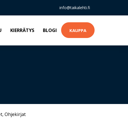
info@taikalehti.fi
U
KIERRÄTYS
BLOGI
KAUPPA
t
,
Ohjekirjat