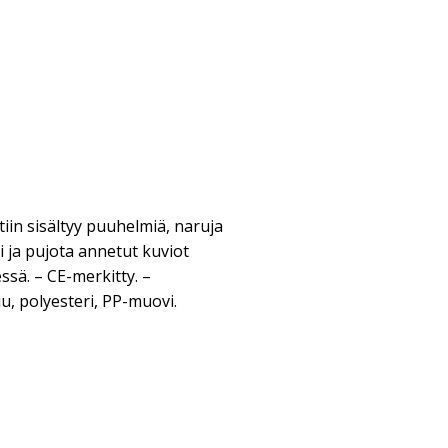
iin sisältyy puuhelmiä, naruja
ti ja pujota annetut kuviot
ssä. – CE-merkitty. –
uu, polyesteri, PP-muovi.