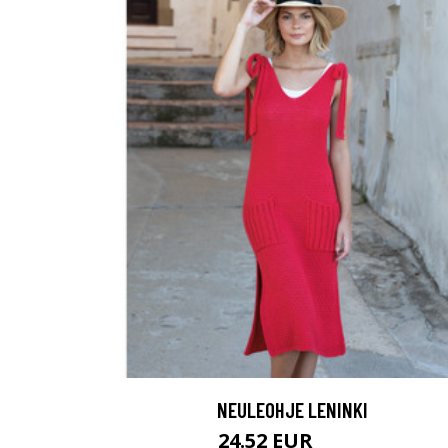
NEULEOHJE LENINKI
24.52 EUR
56.9 EUR