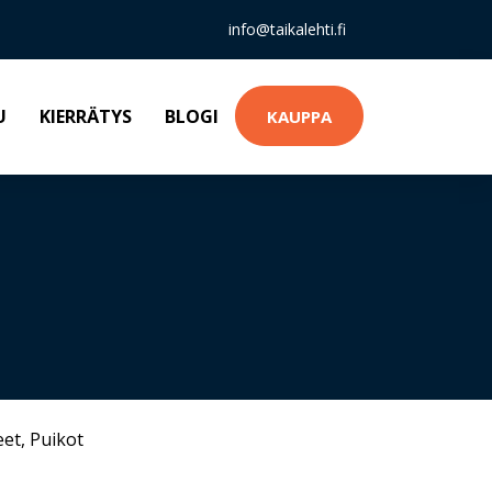
info@taikalehti.fi
U
KIERRÄTYS
BLOGI
KAUPPA
eet
,
Puikot