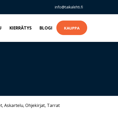
info@taikalehti.fi
U
KIERRÄTYS
BLOGI
KAUPPA
t
,
Askartelu
,
Ohjekirjat
,
Tarrat