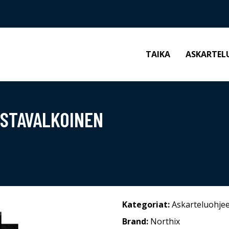
TAIKA
ASKARTEL
USTAVALKOINEN
Kategoriat:
Askarteluohjee
Brand:
Northix