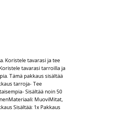
 Koristele tavarasi ja tee
ristele tavarasi tarroilla ja
pia. Tämä pakkaus sisältää
akkaus tarroja- Tee
aisempia- Sisältää noin 50
inenMateriaali: MuoviMitat,
kkaus Sisältää: 1x Pakkaus