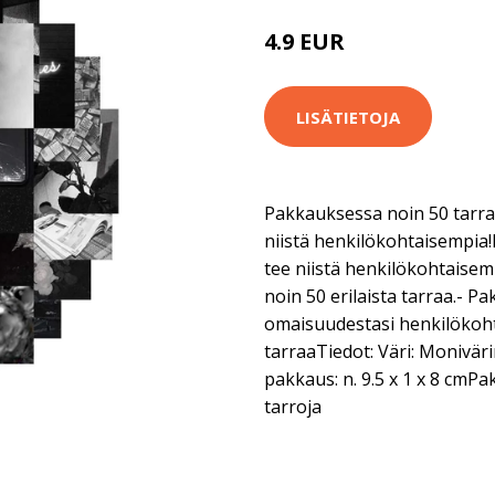
4.9 EUR
14.9 EUR
LISÄTIETOJA
Pakkauksessa noin 50 tarraa.
niistä henkilökohtaisempia!Ko
tee niistä henkilökohtaisem
noin 50 erilaista tarraa.- P
omaisuudestasi henkilökoht
tarraaTiedot: Väri: Monivär
pakkaus: n. 9.5 x 1 x 8 cmPa
tarroja