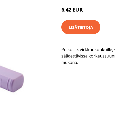
6.42 EUR
6.9 EUR
LISÄTIETOJA
Puikoille, virkkuukoukuille, 
säädettävissä korkeussuunna
mukana.