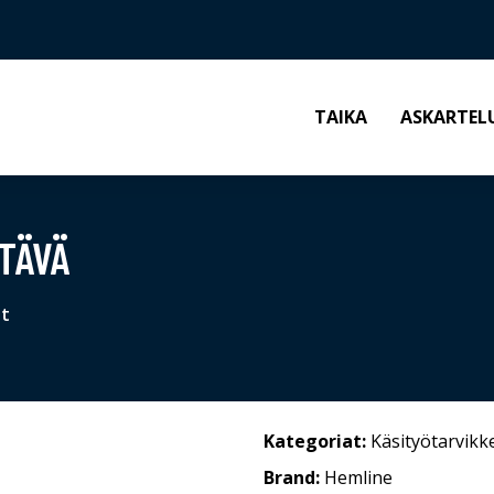
TAIKA
ASKARTEL
TÄVÄ
et
Kategoriat:
Käsityötarvikk
Brand:
Hemline