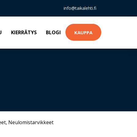
info@taikalehti.fi
U
KIERRÄTYS
BLOGI
KAUPPA
eet
,
Neulomistarvikkeet