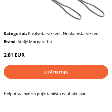
Kategoriat:
Käsityötarvikkeet
,
Neulomistarvikkeet
Brand:
Ateljé Margaretha
2.81 EUR
2.9 EUR
LISÄTIETOJA
Helpottaa nyörin pujottamista nauhakujaan.