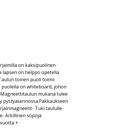
rjaimilla on kaksipuolinen
a lapsen on helppo opetella
Taulun toinen puoli toimii
a puolella on whiteboard, johon
taa. Magneettitaulun mukana tulee
ysyy pystyasennossa.Pakkaukseen
irjainmagneetit- Tuki taululle-
e- Arkillinen söpöjä
 vuotta +