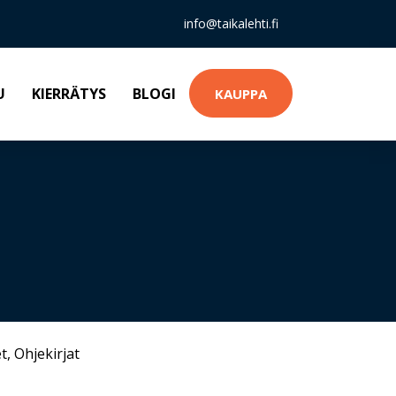
info@taikalehti.fi
U
KIERRÄTYS
BLOGI
KAUPPA
t
,
Ohjekirjat