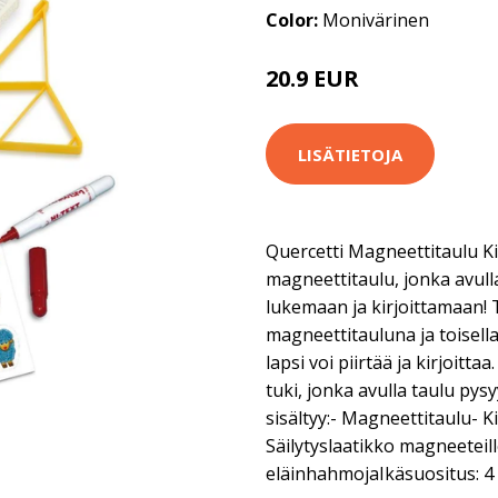
Color:
Monivärinen
20.9 EUR
LISÄTIETOJA
Quercetti Magneettitaulu Ki
magneettitaulu, jonka avull
lukemaan ja kirjoittamaan! 
magneettitauluna ja toisell
lapsi voi piirtää ja kirjoit
tuki, jonka avulla taulu p
sisältyy:- Magneettitaulu- K
Säilytyslaatikko magneeteill
eläinhahmojaIkäsuositus: 4