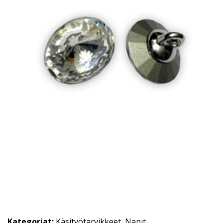
Kategoriat:
Käsityötarvikkeet
,
Napit