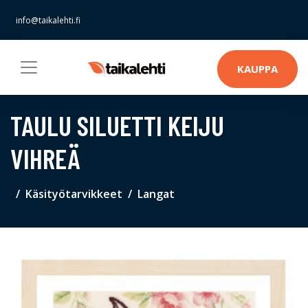
info@taikalehti.fi
KAUPPA
TAULU SILUETTI KEIJU
VIHREÄ
Käsityötarvikkeet
Langat