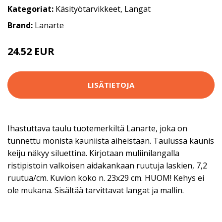
Kategoriat:
Käsityötarvikkeet
,
Langat
Brand:
Lanarte
24.52 EUR
56.9 EUR
LISÄTIETOJA
Ihastuttava taulu tuotemerkiltä Lanarte, joka on
tunnettu monista kauniista aiheistaan. Taulussa kaunis
keiju näkyy siluettina. Kirjotaan muliinilangalla
ristipistoin valkoisen aidakankaan ruutuja laskien, 7,2
ruutua/cm. Kuvion koko n. 23x29 cm. HUOM! Kehys ei
ole mukana. Sisältää tarvittavat langat ja mallin.