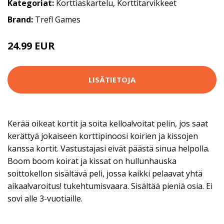
Kategoriat:
Korttiaskartelu
,
Korttitarvikkeet
Brand:
Trefl Games
24.99 EUR
LISÄTIETOJA
Kerää oikeat kortit ja soita kelloa!voitat pelin, jos saat
kerättyä jokaiseen korttipinoosi koirien ja kissojen
kanssa kortit. Vastustajasi eivät päästä sinua helpolla.
Boom boom koirat ja kissat on hullunhauska
soittokellon sisältävä peli, jossa kaikki pelaavat yhtä
aikaa!varoitus! tukehtumisvaara. Sisältää pieniä osia. Ei
sovi alle 3-vuotiaille.