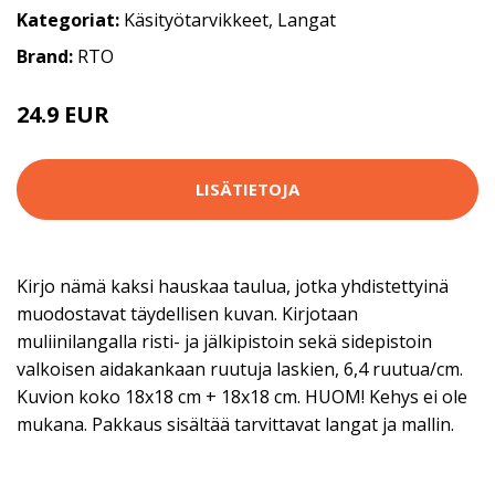
Kategoriat:
Käsityötarvikkeet
,
Langat
Brand:
RTO
24.9 EUR
46.9 EUR
LISÄTIETOJA
Kirjo nämä kaksi hauskaa taulua, jotka yhdistettyinä
muodostavat täydellisen kuvan. Kirjotaan
muliinilangalla risti- ja jälkipistoin sekä sidepistoin
valkoisen aidakankaan ruutuja laskien, 6,4 ruutua/cm.
Kuvion koko 18x18 cm + 18x18 cm. HUOM! Kehys ei ole
mukana. Pakkaus sisältää tarvittavat langat ja mallin.