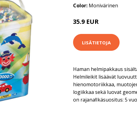
Color:
Monivärinen
35.9 EUR
LISÄTIETOJA
Haman helmipakkaus sisältä
Helmileikit lisäävät luovuutt
hienomotoriikkaa, muotojen
logiikkaa sekä luovat geome
on rajana!Ikäsuositus: 5 vuo