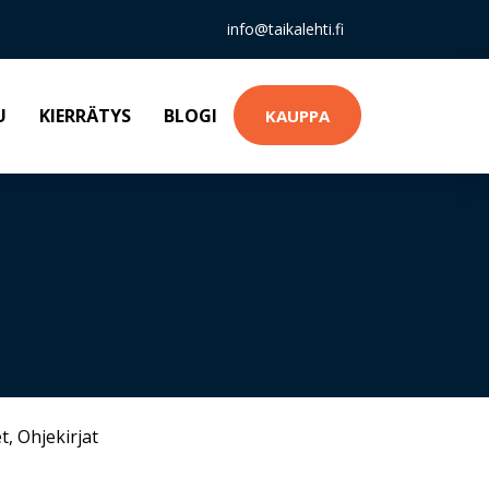
info@taikalehti.fi
U
KIERRÄTYS
BLOGI
KAUPPA
t
,
Ohjekirjat