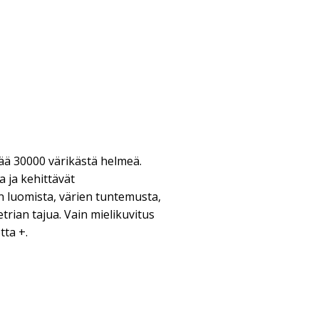
ä 30000 värikästä helmeä.
a ja kehittävät
 luomista, värien tuntemusta,
trian tajua. Vain mielikuvitus
tta +.