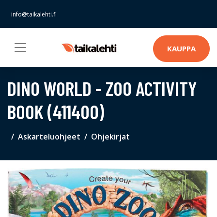
info@taikalehti.fi
KAUPPA
DINO WORLD - ZOO ACTIVITY
BOOK (411400)
Askarteluohjeet
Ohjekirjat