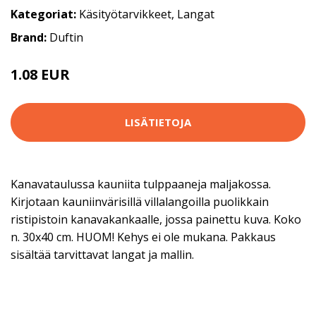
Kategoriat:
Käsityötarvikkeet
,
Langat
Brand:
Duftin
1.08 EUR
98.9 EUR
LISÄTIETOJA
Kanavataulussa kauniita tulppaaneja maljakossa.
Kirjotaan kauniinvärisillä villalangoilla puolikkain
ristipistoin kanavakankaalle, jossa painettu kuva. Koko
n. 30x40 cm. HUOM! Kehys ei ole mukana. Pakkaus
sisältää tarvittavat langat ja mallin.