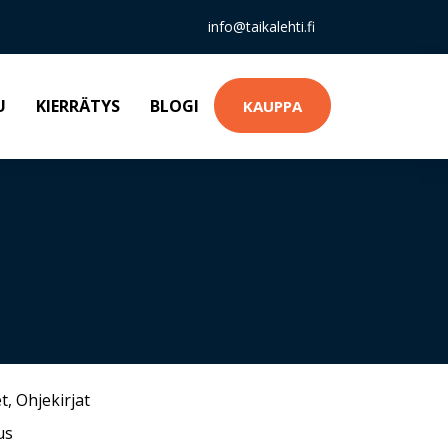
info@taikalehti.fi
U
KIERRÄTYS
BLOGI
KAUPPA
t
,
Ohjekirjat
us