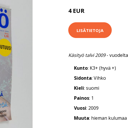
4 EUR
LISÄTIETOJA
Käsityö talvi 2009
- vuodelt
Kunto
: K3+ (hyvä +)
Sidonta
: Vihko
Kieli
: suomi
Painos
: 1
Vuosi
: 2009
Muuta
: hieman kulumaa 