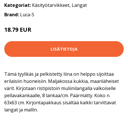
Kategoriat:
Käsityötarvikkeet
,
Langat
Brand:
Luca-S
18.79 EUR
74.9 EUR
LISÄTIETOJA
Tämä tyylikäs ja pelkistetty liina on helppo sijoittaa
erilaisiin huoneisiin. Maljakossa kukkia, maanläheiset
värit. Kirjotaan ristipistoin muliinilangalla valkoiselle
pellavakankaalle, 8 lankaa/cm. Päärmätty. Koko n.
63x63 cm. Kirjontapakkaus sisältää kaikki tarvittavat
langat ja mallin.