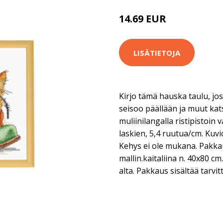
14.69 EUR
17.9 EUR
LISÄTIETOJA
Kirjo tämä hauska taulu, jos
seisoo päällään ja muut kats
muliinilangalla ristipistoin
laskien, 5,4 ruutua/cm. Kuv
Kehys ei ole mukana. Pakkaus
mallin.kaitaliina n. 40x80 cm
alta. Pakkaus sisältää tarvit