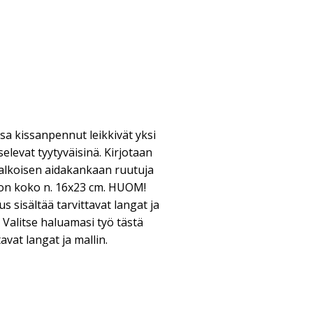
sa kissanpennut leikkivät yksi
elevat tyytyväisinä. Kirjotaan
 valkoisen aidakankaan ruutuja
ion koko n. 16x23 cm. HUOM!
 sisältää tarvittavat langat ja
. Valitse haluamasi työ tästä
tavat langat ja mallin.