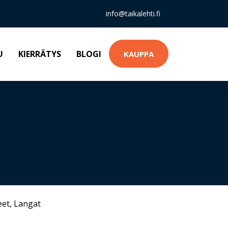
info@taikalehti.fi
U
KIERRÄTYS
BLOGI
KAUPPA
eet
,
Langat