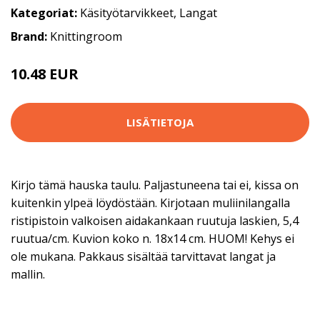
Kategoriat:
Käsityötarvikkeet
,
Langat
Brand:
Knittingroom
10.48 EUR
11.9 EUR
LISÄTIETOJA
Kirjo tämä hauska taulu. Paljastuneena tai ei, kissa on
kuitenkin ylpeä löydöstään. Kirjotaan muliinilangalla
ristipistoin valkoisen aidakankaan ruutuja laskien, 5,4
ruutua/cm. Kuvion koko n. 18x14 cm. HUOM! Kehys ei
ole mukana. Pakkaus sisältää tarvittavat langat ja
mallin.