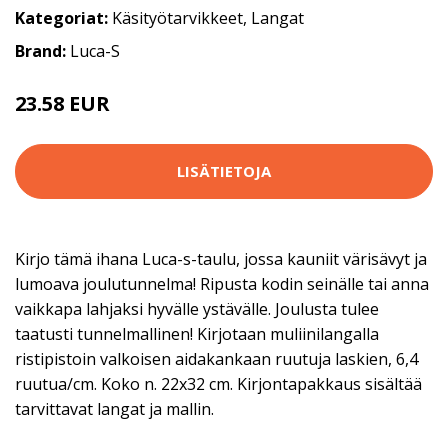
Kategoriat:
Käsityötarvikkeet
,
Langat
Brand:
Luca-S
23.58 EUR
61.9 EUR
LISÄTIETOJA
Kirjo tämä ihana Luca-s-taulu, jossa kauniit värisävyt ja
lumoava joulutunnelma! Ripusta kodin seinälle tai anna
vaikkapa lahjaksi hyvälle ystävälle. Joulusta tulee
taatusti tunnelmallinen! Kirjotaan muliinilangalla
ristipistoin valkoisen aidakankaan ruutuja laskien, 6,4
ruutua/cm. Koko n. 22x32 cm. Kirjontapakkaus sisältää
tarvittavat langat ja mallin.