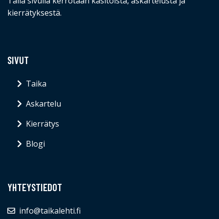
Tällä sivulla kerrotaan käsitöistä, askartelusta ja
kierrätyksestä.
SIVUT
Taika
Askartelu
Kierrätys
Blogi
YHTEYSTIEDOT
info@taikalehti.fi