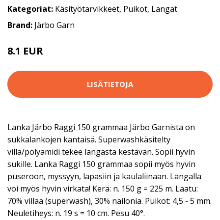
Kategoriat:
Käsityötarvikkeet
,
Puikot
,
Langat
Brand:
Järbo Garn
8.1 EUR
8.9 EUR
LISÄTIETOJA
Lanka Järbo Raggi 150 grammaa Järbo Garnista on
sukkalankojen kantaisä. Superwashkäsitelty
villa/polyamidi tekee langasta kestävän. Sopii hyvin
sukille. Lanka Raggi 150 grammaa sopii myös hyvin
puseroon, myssyyn, lapasiin ja kaulaliinaan. Langalla
voi myös hyvin virkata! Kerä: n. 150 g = 225 m. Laatu:
70% villaa (superwash), 30% nailonia. Puikot: 4,5 - 5 mm.
Neuletiheys: n. 19 s = 10 cm. Pesu 40°.