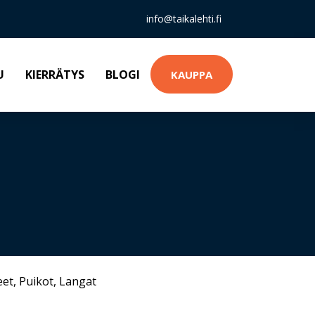
info@taikalehti.fi
U
KIERRÄTYS
BLOGI
KAUPPA
eet
,
Puikot
,
Langat