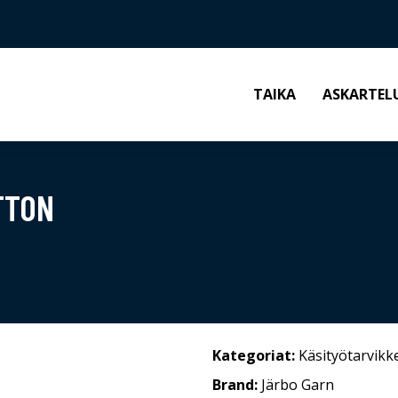
TAIKA
ASKARTEL
TTON
Kategoriat:
Käsityötarvikk
Brand:
Järbo Garn