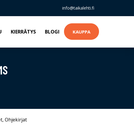
info@taikalehti.fi
U
KIERRÄTYS
BLOGI
KAUPPA
MS
t
,
Ohjekirjat