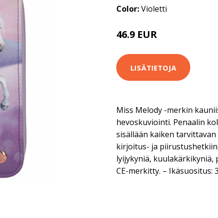
Color:
Violetti
46.9 EUR
LISÄTIETOJA
Miss Melody -merkin kaunii
hevoskuviointi. Penaalin kol
sisällään kaiken tarvittava
kirjoitus- ja piirustushetkii
lyijykyniä, kuulakärkikyniä
CE-merkitty. – Ikäsuositus: 3