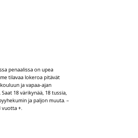
ssa penaalissa on upea
me tilavaa lokeroa pitävät
n kouluun ja vapaa-ajan
n. Saat 18 värikynää, 18 tussia,
, pyyhekumin ja paljon muuta. –
 vuotta +.