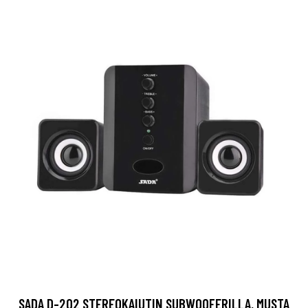
SADA D-202 STEREOKAIUTIN SUBWOOFERILLA, MUSTA