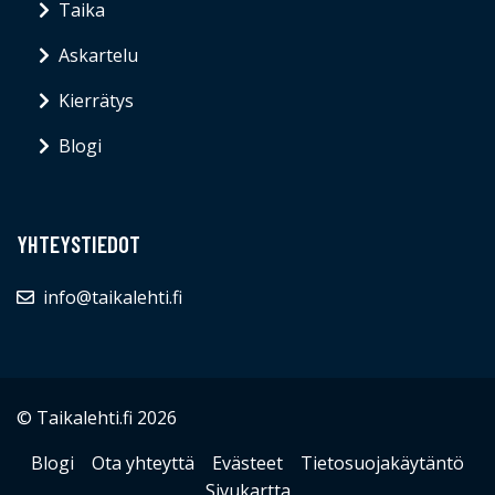
Taika
Askartelu
Kierrätys
Blogi
YHTEYSTIEDOT
info@taikalehti.fi
© Taikalehti.fi 2026
Blogi
Ota yhteyttä
Evästeet
Tietosuojakäytäntö
Sivukartta