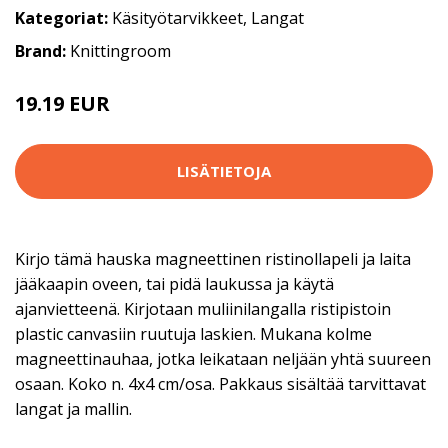
Kategoriat:
Käsityötarvikkeet
,
Langat
Brand:
Knittingroom
19.19 EUR
25.9 EUR
LISÄTIETOJA
Kirjo tämä hauska magneettinen ristinollapeli ja laita
jääkaapin oveen, tai pidä laukussa ja käytä
ajanvietteenä. Kirjotaan muliinilangalla ristipistoin
plastic canvasiin ruutuja laskien. Mukana kolme
magneettinauhaa, jotka leikataan neljään yhtä suureen
osaan. Koko n. 4x4 cm/osa. Pakkaus sisältää tarvittavat
langat ja mallin.