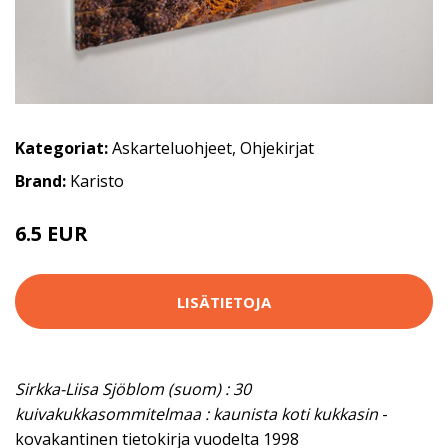
Kategoriat:
Askarteluohjeet
,
Ohjekirjat
Brand:
Karisto
6.5 EUR
7.5 EUR
LISÄTIETOJA
Sirkka-Liisa Sjöblom (suom) : 30
kuivakukkasommitelmaa : kaunista koti kukkasin
-
kovakantinen tietokirja vuodelta 1998