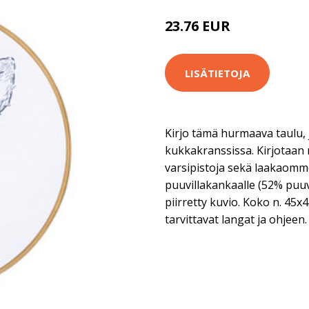
23.76 EUR
38.9 EUR
LISÄTIETOJA
Kirjo tämä hurmaava taulu,
kukkakranssissa. Kirjotaan m
varsipistoja sekä laakaomme
puuvillakankaalle (52% puuv
piirretty kuvio. Koko n. 45x
tarvittavat langat ja ohjeen.