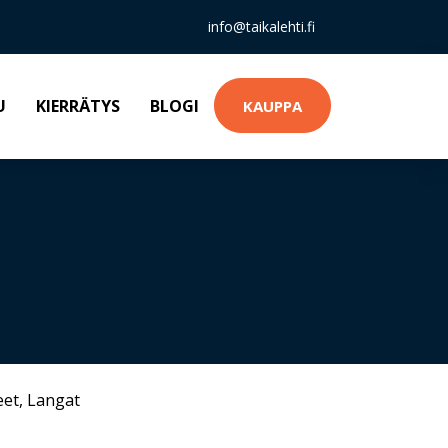
info@taikalehti.fi
U
KIERRÄTYS
BLOGI
KAUPPA
eet
,
Langat