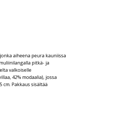
 jonka aiheena peura kauniissa
uliinilangalla pitkä- ja
lta valkoiselle
illaa, 42% modaalia), jossa
45 cm. Pakkaus sisältää