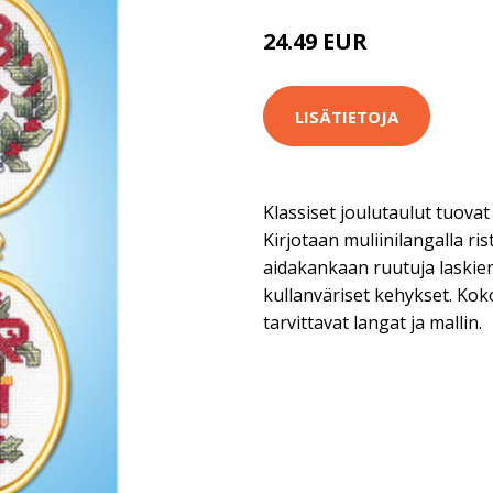
24.49 EUR
42.9 EUR
LISÄTIETOJA
Klassiset joulutaulut tuova
Kirjotaan muliinilangalla rist
aidakankaan ruutuja laskie
kullanväriset kehykset. Kok
tarvittavat langat ja mallin.