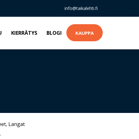
info@taikalehti.fi
U
KIERRÄTYS
BLOGI
KAUPPA
eet
,
Langat
s