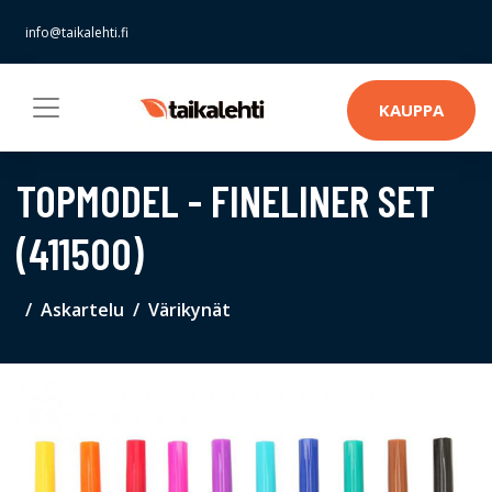
info@taikalehti.fi
KAUPPA
TOPMODEL - FINELINER SET
(411500)
Askartelu
Värikynät