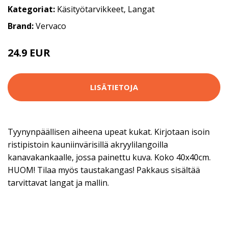
Kategoriat:
Käsityötarvikkeet
,
Langat
Brand:
Vervaco
24.9 EUR
46.9 EUR
LISÄTIETOJA
Tyynynpäällisen aiheena upeat kukat. Kirjotaan isoin
ristipistoin kauniinvärisillä akryylilangoilla
kanavakankaalle, jossa painettu kuva. Koko 40x40cm.
HUOM! Tilaa myös taustakangas! Pakkaus sisältää
tarvittavat langat ja mallin.