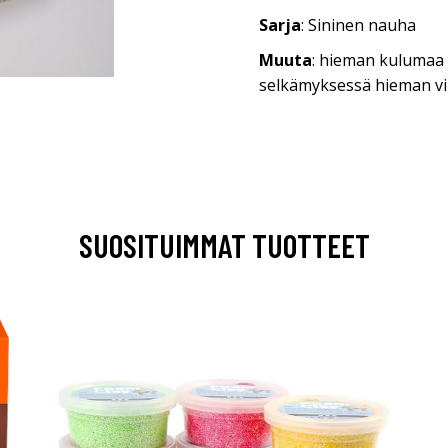
Sarja
: Sininen nauha
Muuta
: hieman kulumaa r
selkämyksessä hieman v
SUOSITUIMMAT TUOTTEET