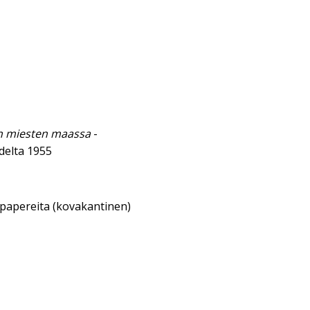
en miesten maassa
-
delta 1955
sipapereita (kovakantinen)