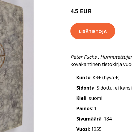
4.5 EUR
LISÄTIETOJA
Peter Fuchs : Hunnutettuj
kovakantinen tietokirja vuo
Kunto
: K3+ (hyvä +)
Sidonta
: Sidottu, ei kan
Kieli
: suomi
Painos
: 1
Sivumäärä
: 184
Vuosi
: 1955