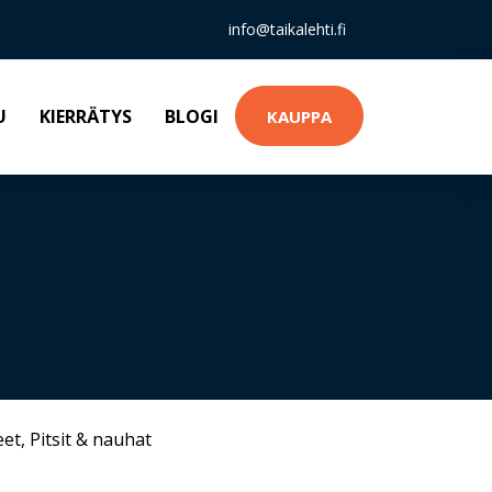
info@taikalehti.fi
U
KIERRÄTYS
BLOGI
KAUPPA
eet
,
Pitsit & nauhat